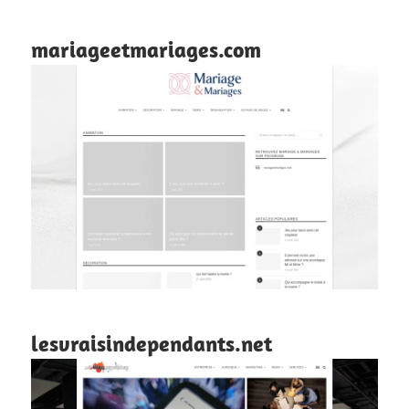
mariageetmariages.com
lesvraisindependants.net