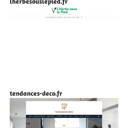
lherbesouslepied.fr
tendances-deco.fr