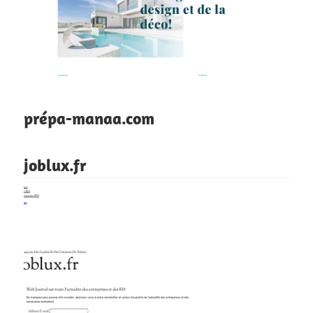
prépa-manaa.com
joblux.fr