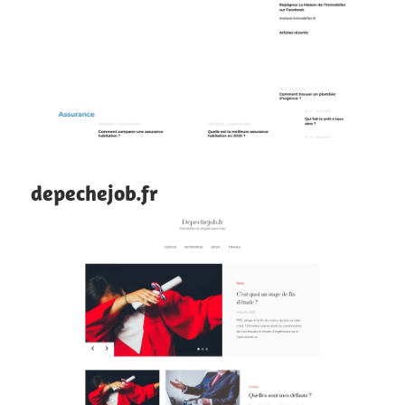
depechejob.fr